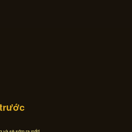
 trước
g và sẽ sớm ra mắt!