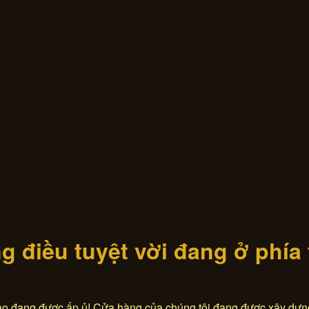
 điều tuyệt vời đang ở phía
lao đang được ấp ủ! Cửa hàng của chúng tôi đang được xây dựn