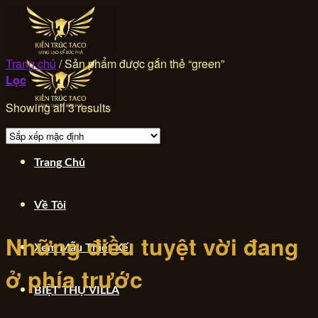
Skip
to
content
Trang chủ
/
Sản phẩm được gắn thẻ “green”
Lọc
Showing all 3 results
Chuyển
Trang Chủ
đến
phần
nội
Về Tôi
dung
Những điều tuyệt vời đang
Xem Mẫu Thiết Kế
ở phía trước
BIỆT THỰ VILLA