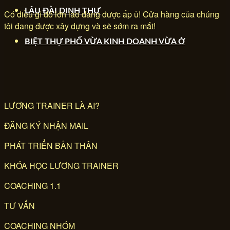
LÂU ĐÀI DINH THỰ
Có điều gì đó lớn lao đang được ấp ủ! Cửa hàng của chúng
tôi đang được xây dựng và sẽ sớm ra mắt!
BIỆT THỰ PHỐ VỪA KINH DOANH VỪA Ở
LƯƠNG TRAINER LÀ AI?
ĐĂNG KÝ NHẬN MAIL
PHÁT TRIỂN BẢN THÂN
KHÓA HỌC LƯƠNG TRAINER
COACHING 1.1
TƯ VẤN
COACHING NHÓM