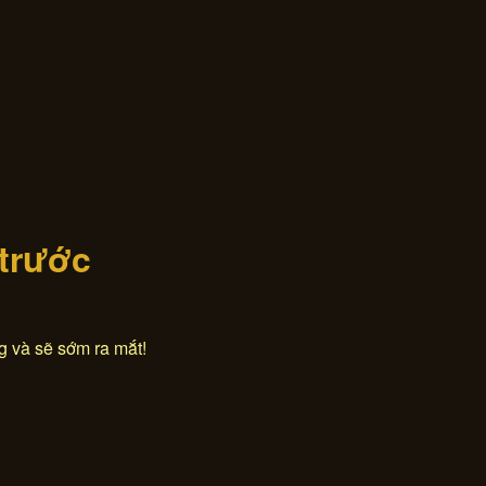
 trước
g và sẽ sớm ra mắt!