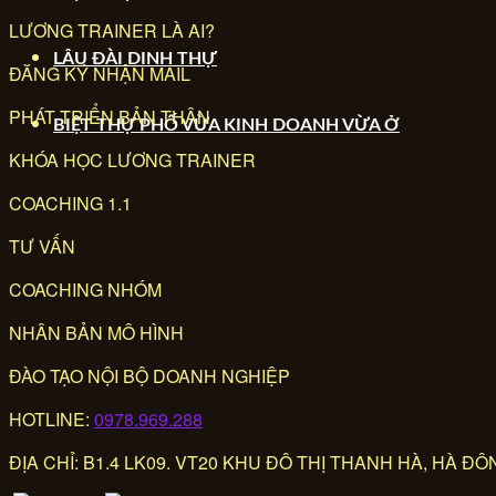
LƯƠNG TRAINER LÀ AI?
LÂU ĐÀI DINH THỰ
ĐĂNG KÝ NHẬN MAIL
PHÁT TRIỂN BẢN THÂN
BIỆT THỰ PHỐ VỪA KINH DOANH VỪA Ở
KHÓA HỌC LƯƠNG TRAINER
COACHING 1.1
TƯ VẤN
COACHING NHÓM
NHÂN BẢN MÔ HÌNH
ĐÀO TẠO NỘI BỘ DOANH NGHIỆP
HOTLINE:
0978.969.288
ĐỊA CHỈ: B1.4 LK09. VT20 KHU ĐÔ THỊ THANH HÀ, HÀ ĐÔN