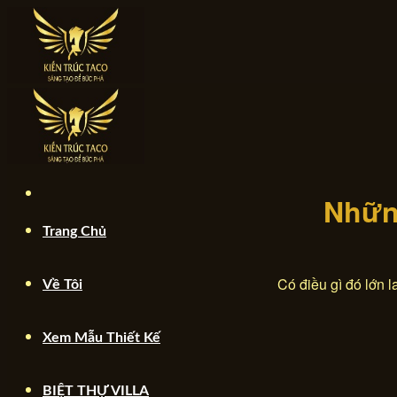
Skip
to
content
Chuyển
đến
phần
nội
dung
Những
Trang Chủ
Có điều gì đó lớn 
Về Tôi
Xem Mẫu Thiết Kế
BIỆT THỰ VILLA