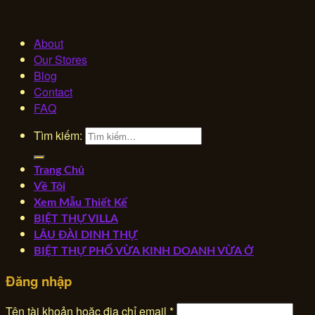
About
Our Stores
Blog
Contact
FAQ
Tìm kiếm:
Trang Chủ
Về Tôi
Xem Mẫu Thiết Kế
BIỆT THỰ VILLA
LÂU ĐÀI DINH THỰ
BIỆT THỰ PHỐ VỪA KINH DOANH VỪA Ở
Đăng nhập
Tên tài khoản hoặc địa chỉ email
*