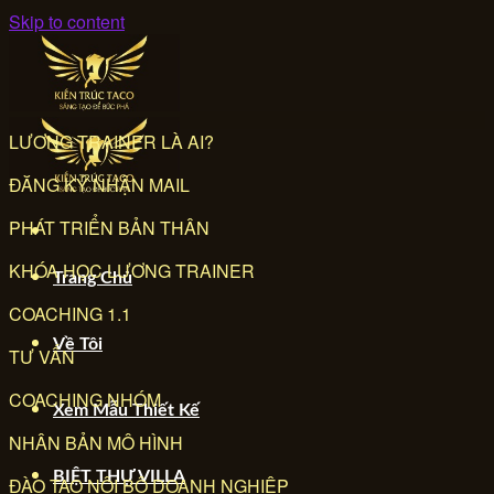
Skip to content
LƯƠNG TRAINER LÀ AI?
ĐĂNG KÝ NHẬN MAIL
PHÁT TRIỂN BẢN THÂN
KHÓA HỌC LƯƠNG TRAINER
Trang Chủ
COACHING 1.1
Về Tôi
TƯ VẤN
COACHING NHÓM
Xem Mẫu Thiết Kế
NHÂN BẢN MÔ HÌNH
BIỆT THỰ VILLA
ĐÀO TẠO NỘI BỘ DOANH NGHIỆP