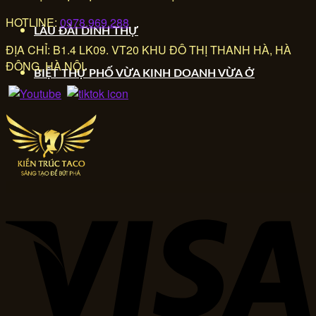
HOTLINE:
0978.969.288
LÂU ĐÀI DINH THỰ
ĐỊA CHỈ: B1.4 LK09. VT20 KHU ĐÔ THỊ THANH HÀ, HÀ
ĐÔNG, HÀ NỘI.
BIỆT THỰ PHỐ VỪA KINH DOANH VỪA Ở